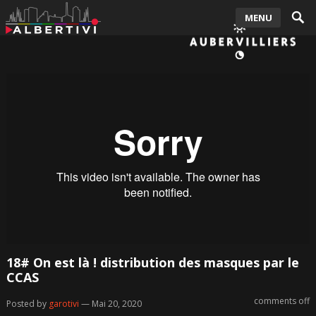
MENU
18# On est là ! distribution des masques par le
CCAS
comments off
Posted by
garotivi
— Mai 20, 2020