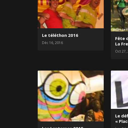
Le téléthon 2016
Fête d
Déc 16, 2016
La Fr
Oct 27,
Le déf
« Pla