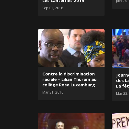
Les Lanternes 2015
Juin 24,
Sep 01, 2016
Contre la discrimination
Journ
raciale – Lilian Thuram au
des l
collège Rosa Luxemburg
La fê
Mar 31, 2016
Mar 23,