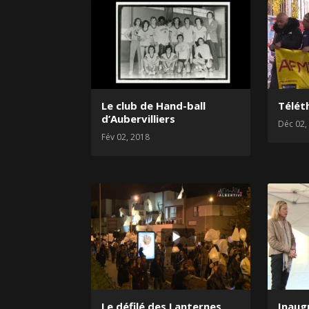
Le club de Hand-ball
Télét
d’Aubervilliers
Déc 02,
Fév 02, 2018
Le défilé des Lanternes
Inaug