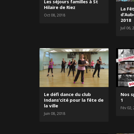
Les séjours familles à St
Hilaire de Riez
La Fêt
d’Aube
Oct 08, 2018
2018
Juil 06,
Le défi dance du club
Nos s
Indans’cité pour la fête de
1
la ville
Fév 02,
Juin 08, 2018