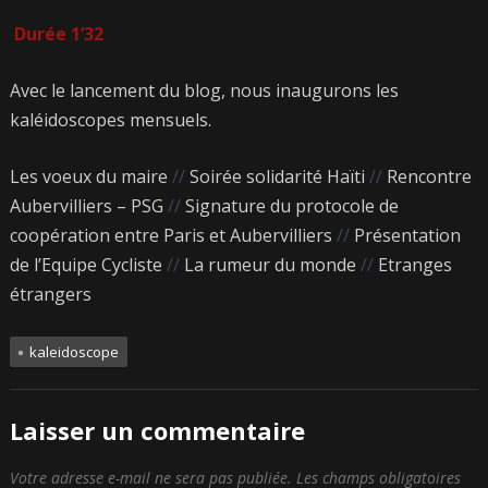
Durée 1’32
Avec le lancement du blog, nous inaugurons les
kaléidoscopes mensuels.
Les voeux du maire
//
Soirée solidarité Haïti
//
Rencontre
Aubervilliers – PSG
//
Signature du protocole de
coopération entre Paris et Aubervilliers
//
Présentation
de l’Equipe Cycliste
//
La rumeur du monde
//
Etranges
étrangers
kaleidoscope
Laisser un commentaire
Votre adresse e-mail ne sera pas publiée.
Les champs obligatoires