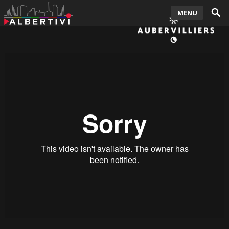
MENU
Dix ans déjà, la nouvelle halle du marché
Posted by
ebelkorchia
— Sep 08, 2011
0