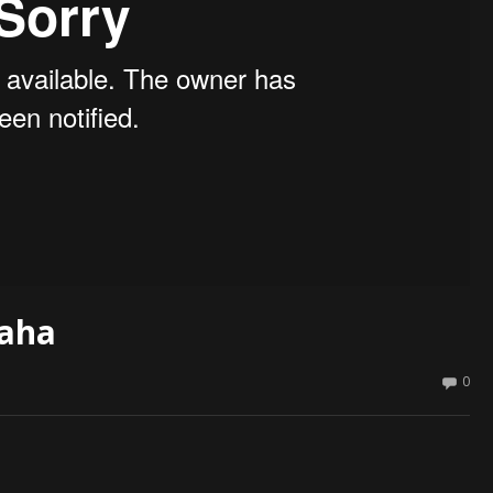
aha
0