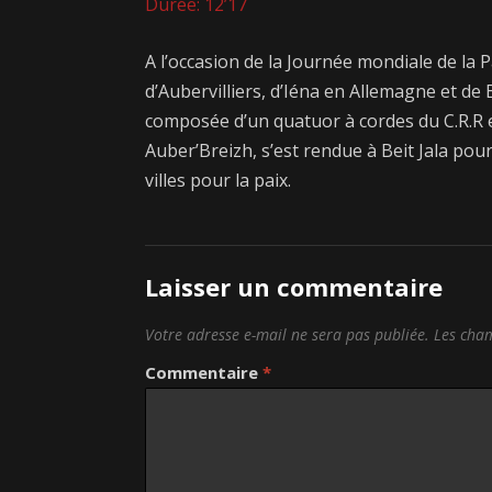
Durée: 12’17
A l’occasion de la Journée mondiale de la Pa
d’Aubervilliers, d’Iéna en Allemagne et de 
composée d’un quatuor à cordes du C.R.R e
Auber’Breizh, s’est rendue à Beit Jala pou
villes pour la paix.
Laisser un commentaire
Votre adresse e-mail ne sera pas publiée.
Les cham
Commentaire
*