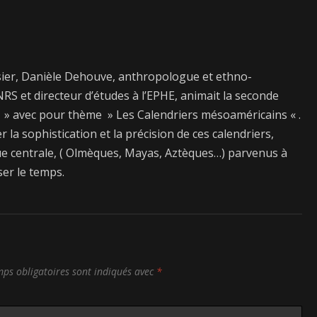
ier, Danièle Dehouve, anthropologue et ethno-
RS et directeur d’études à l’EPHE, animait la seconde
 » avec pour thème » Les Calendriers mésoaméricains « .
a sophistication et la précision de ces calendriers,
ique centrale, ( Olmèques, Mayas, Aztèques…) parvenus à
ser le temps.
ps obligatoires sont indiqués avec
*