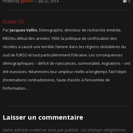
Posted by
garotivi
— Juil 22, 2014
0
Durée: 55′
Par
Jacques Vallin
,
Démographe, directeur de recherche émérite,
INED
Au début des années 1930, la politique de confiscation des
récoltes a causé une terrible famine dans les régions céréalières du
sud de l’URSS et tout particulièrement l’Ukraine. Les conséquences
démographiques – déficit de naissances, surmortalité, migrations – ont
été massives. Néanmoins leur ampleur réelle a longtemps fait l’objet
d’estimations contradictoires, faute d’accès à l’ensemble de
l’information…
Laisser un commentaire
Votre adresse e-mail ne sera pas publiée.
Les champs obligatoires