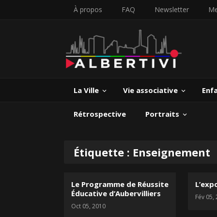
À propos
FAQ
Newsletter
Me
La Ville
Vie associative
Enf
Rétrospective
Portraits
Étiquette :
Enseignement
Le Programme de Réussite
L’exp
Éducative d’Aubervilliers
Fév 05,
Oct 05, 2010