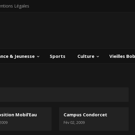
ntions Légales
ance & Jeunesse
Sports
Culture
Vieilles Bo
osition Mobil’Eau
Campus Condorcet
 2009
Fév 02, 2009