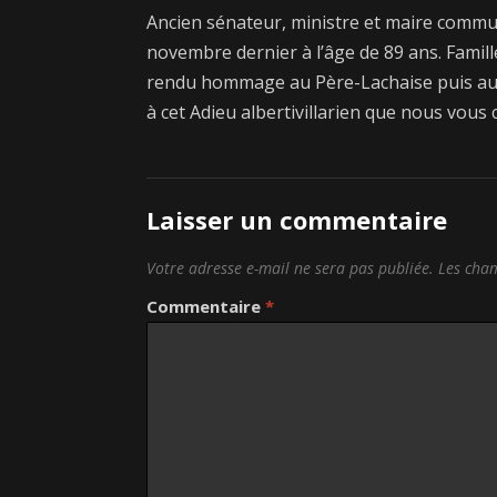
Ancien sénateur, ministre et maire communi
novembre dernier à l’âge de 89 ans. Famille
rendu hommage au Père-Lachaise puis au S
à cet Adieu albertivillarien que nous vous 
Laisser un commentaire
Votre adresse e-mail ne sera pas publiée.
Les cham
Commentaire
*