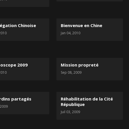
légation Chinoise
Bienvenue en Chine
 2010
Jan 04, 2010
doscope 2009
Mission propreté
 2010
Sep 08, 2009
ardins partagés
Réhabilitation de la Cité
République
 2009
Juil 03, 2009