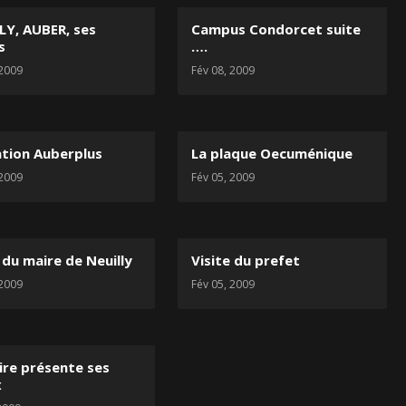
LY, AUBER, ses
Campus Condorcet suite
s
….
 2009
Fév 08, 2009
tion Auberplus
La plaque Oecuménique
 2009
Fév 05, 2009
 du maire de Neuilly
Visite du prefet
 2009
Fév 05, 2009
ire présente ses
x