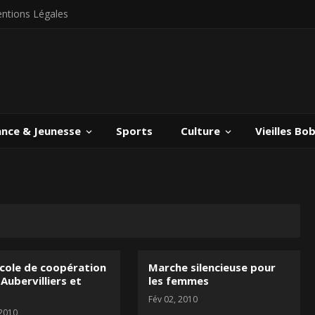
ntions Légales
ance & Jeunesse
Sports
Culture
Vieilles Bo
cole de coopération
Marche silencieuse pour
Aubervilliers et
les femmes
Fév 02, 2010
 2010