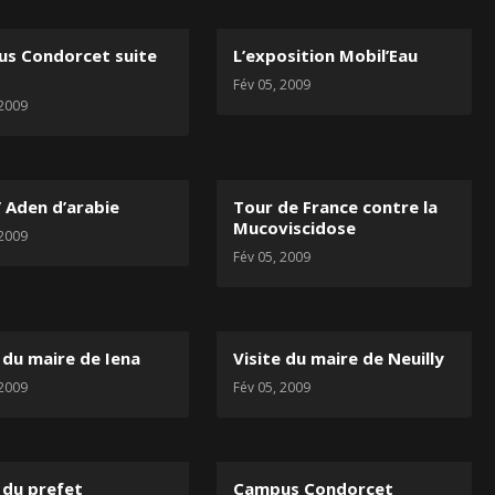
s Condorcet suite
L’exposition Mobil’Eau
Fév 05, 2009
 2009
/ Aden d’arabie
Tour de France contre la
Mucoviscidose
 2009
Fév 05, 2009
 du maire de Iena
Visite du maire de Neuilly
 2009
Fév 05, 2009
 du prefet
Campus Condorcet