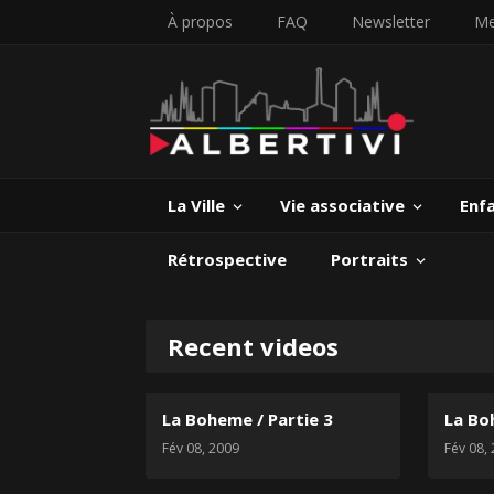
À propos
FAQ
Newsletter
Me
La Ville
Vie associative
Enf
Rétrospective
Portraits
Recent videos
La Boheme / Partie 3
La Bo
Fév 08, 2009
Fév 08,