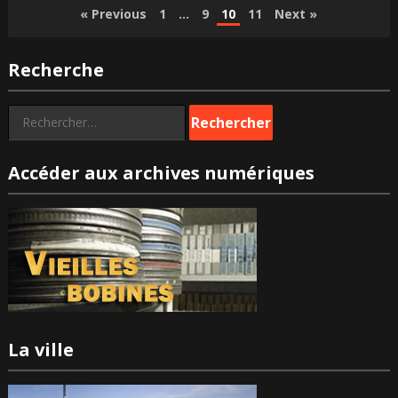
Pagination
« Previous
1
…
9
10
11
Next »
des
Recherche
publications
Rechercher :
Accéder aux archives numériques
La ville